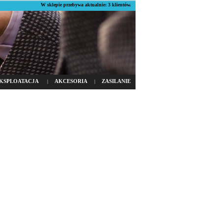
W sklepie przebywa aktualnie: 3 klientów.
KSPLOATACJA
AKCESORIA
ZASILANIE
|
|