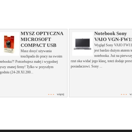
MYSZ OPTYCZNA
Notebook Sony
MICROSOFT
VAIO VGN-FW1
COMPACT USB
Wygląd Sony VAIO FW1
jest bardzo dużym atutem 
Masz dosyć używania
notebooka. Już na pierwsz
touchpada do pracy na swoim
rzut oka widać jego klasę, toteż dodaje prest
otebooku?! Potrzebujesz małej i wygodnej
posiadaczowi. Sony ...
yszy znanej firmy! Tylko w przyszłym
godniu (24-28.XI.200...
» » »
więcej
» » »
w