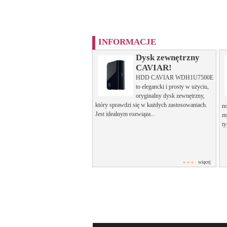
INFORMACJE
Dysk zewnętrzny
CAVIAR!
HDD CAVIAR WDH1U7500E
to elegancki i prosty w użyciu,
oryginalny dysk zewnętrzny,
który sprawdzi się w każdych zastosowaniach.
n
Jest idealnym rozwiąza...
m
ty
» » »
więcej