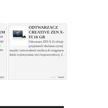
ODTWARZACZ
1M
CREATIVE ZEN X-
FI 16 GB
1M
tego
Odtwarzacz ZEN X-Fi oferuje
y
przyjemność słuchania czystej
iżu
muzyki i uniwersalność możliwą do osiągnięcia
dzieki wykorzystaniu sieci bezprzewodowej. Z...
ięcej
» » »
więcej