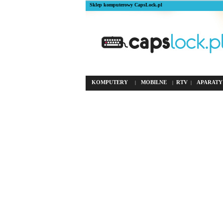
Sklep komputerowy CapsLock.pl
KOMPUTERY
MOBILNE
RTV
APARATY
|
|
|